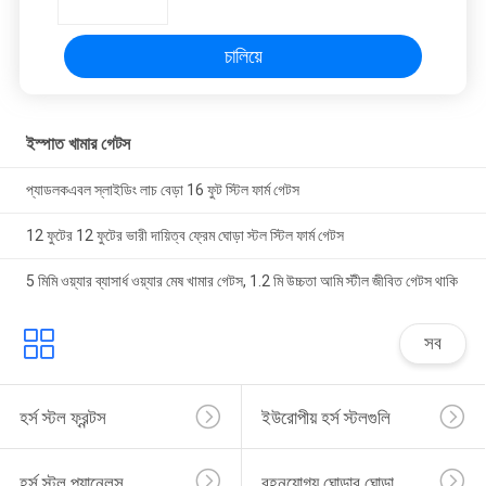
চালিয়ে
ইস্পাত খামার গেটস
প্যাডলকএবল স্লাইডিং লাচ বেড়া 16 ফুট স্টিল ফার্ম গেটস
12 ফুটের 12 ফুটের ভারী দায়িত্ব ফ্রেম ঘোড়া স্টল স্টিল ফার্ম গেটস
5 মিমি ওয়্যার ব্যাসার্ধ ওয়্যার মেষ খামার গেটস, 1.2 মি উচ্চতা আমি স্টীল জীবিত গেটস থাকি
সব
হর্স স্টল ফ্রন্টস
ইউরোপীয় হর্স স্টলগুলি
হর্স স্টল প্যানেলস
বহনযোগ্য ঘোড়ার ঘোড়া