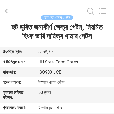
donwel
metal
products
co.,
ltd..
ইস্পাত খামার গেটস
All
Rights
হট ডুবিত জনাকীর্ণ ক্ষেত্র গেটস, নিয়মিত
বাড়ি
Reserved.
হিংক ভারি দায়িত্ব খামার গেটস
পণ্য
উৎপত্তি স্থল:
হেবেই, চীন
আমাদের
পরিচিতিমুলক নাম:
JH Steel Farm Gates
সম্পর্কে
সাক্ষ্যদান:
ISO9001, CE
মডেল নম্বার:
ইস্পাত খামার গেটস
কারখানা
ন্যূনতম চাহিদার
50 টুকরা
ভ্রমণ
পরিমাণ:
প্যাকেজিং বিবরণ:
ইস্পাত pallets
মান