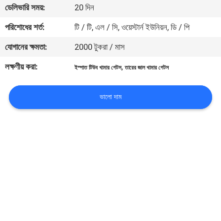
ডেলিভারি সময়:
20 দিন
নিয়ন্ত্রণ
পরিশোধের শর্ত:
টি / টি, এল / সি, ওয়েস্টার্ন ইউনিয়ন, ডি / পি
যোগাযোগ
যোগানের ক্ষমতা:
2000 টুকরা / মাস
করুন
লক্ষণীয় করা:
,
ইস্পাত টিউব খামার গেটস
তারের জাল খামার গেটস
উদ্ধৃতির
ভালো দাম
জন্য
আবেদন
সাইট
ম্যাপ
গোপনীয়তা