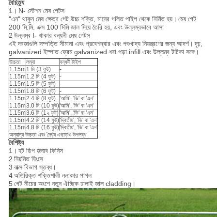
বৈচিত্র্য
1।
N- স্টেশন মেষ গেটস
"এন" থাকুন মেষ ক্ষেত্র গেট উচ্চ শক্তি, মানের গলিত পাইপ থেকে নির্মিত হয়।
মেষ গেট
200 মি.মি. এক্স 100 মিমি জাল দিয়ে তৈরি হয়, এবং উল্লম্বভাবে আসা
2
উল্লম্ব I- থাকার বন্ধনী মেষ গেটস
এই দরজাগুলি সম্পত্তি সীমানা এবং প্রবেশদ্বার এবং পশুখাদ্য নিয়ন্ত্রণের জন্য আদর্শ।
দৃঢ়,
galvanized ইস্পাত ফ্রেম galvanized ধরা পড়া infill এবং উল্লম্ব টাটকা সঙ্গে।
উচ্চতা
লম্বা
বন্ধনী টাইপ
1.15m
1 মি (3 ফুট)
-
1.15m
1.2 মি (4 ফুট)
-
1.15m
1.5 মি (5 ফুট)
-
1.15m
1.8 মি (6 ফুট)
-
1.15m
2.4 মি (8 ফুট)
'আমি', 'ভি' বা 'এন'
1.15m
3.0 মি (10 ফুট)
'আমি', 'ভি' বা 'এন'
1.15m
3.6 মি (1২ ফুট)
'আমি', 'ভি' বা 'এন'
1.15m
4.2 মি (14 ফুট)
'দ্বিতীয়', 'ভি' বা 'এন'
1.15m
4.8 মি (16 ফুট)
'দ্বিতীয়', 'ভি' বা 'এন'
অন্যান্য উচ্চতা এবং দৈর্ঘ্য এছাড়াও উপলব্ধ
বৈশিষ্ট্য
1।
হট ডিপ জনাব ফিনিস
2
নিয়মিত হিংসে
3
বাক্স বিভাগ স্তব্ধ।
4
অতিরিক্ত শক্তিশালী নলাকার পাগল
5
গেট নীচের অংশে নতুন ঐচ্ছিক ঢালাই জাল cladding।