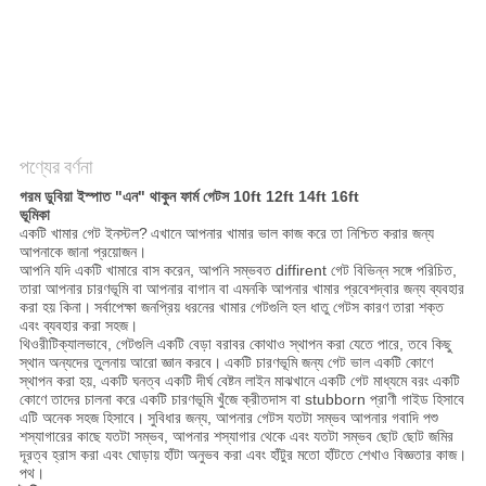
নীতি
পণ্যের বর্ণনা
গরম ডুবিয়া ইস্পাত "এন" থাকুন ফার্ম গেটস 10ft 12ft 14ft 16ft
ভূমিকা
একটি খামার গেট ইনস্টল?
এখানে আপনার খামার ভাল কাজ করে তা নিশ্চিত করার জন্য
আপনাকে জানা প্রয়োজন।
আপনি যদি একটি খামারে বাস করেন, আপনি সম্ভবত diffirent গেট বিভিন্ন সঙ্গে পরিচিত,
তারা আপনার চারণভূমি বা আপনার বাগান বা এমনকি আপনার খামার প্রবেশদ্বার জন্য ব্যবহার
করা হয় কিনা।
সর্বাপেক্ষা জনপ্রিয় ধরনের খামার গেটগুলি হল ধাতু গেটস কারণ তারা শক্ত
এবং ব্যবহার করা সহজ।
থিওরীটিক্যালভাবে, গেটগুলি একটি বেড়া বরাবর কোথাও স্থাপন করা যেতে পারে, তবে কিছু
স্থান অন্যদের তুলনায় আরো জ্ঞান করবে।
একটি চারণভূমি জন্য গেট ভাল একটি কোণে
স্থাপন করা হয়, একটি ঘনত্ব একটি দীর্ঘ বেষ্টন লাইন মাঝখানে একটি গেট মাধ্যমে বরং একটি
কোণে তাদের চালনা করে একটি চারণভূমি খুঁজে ক্রীতদাস বা stubborn প্রাণী গাইড হিসাবে
এটি অনেক সহজ হিসাবে।
সুবিধার জন্য, আপনার গেটস যতটা সম্ভব আপনার গবাদি পশু
শস্যাগারের কাছে যতটা সম্ভব, আপনার শস্যাগার থেকে এবং যতটা সম্ভব ছোট ছোট জমির
দূরত্ব হ্রাস করা এবং ঘোড়ায় হাঁটা অনুভব করা এবং হাঁটুর মতো হাঁটতে শেখাও বিজ্ঞতার কাজ।
পথ।