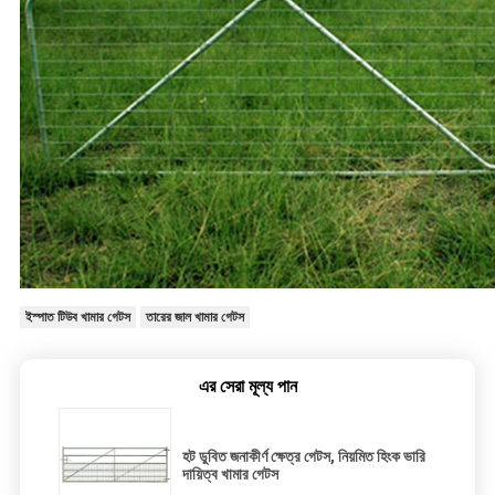
ইস্পাত টিউব খামার গেটস
তারের জাল খামার গেটস
এর সেরা মূল্য পান
হট ডুবিত জনাকীর্ণ ক্ষেত্র গেটস, নিয়মিত হিংক ভারি
দায়িত্ব খামার গেটস