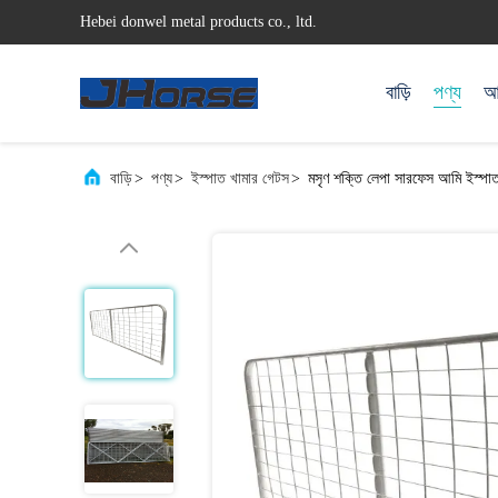
Hebei donwel metal products co., ltd.
বাড়ি
পণ্য
আম
বাড়ি
>
পণ্য
>
ইস্পাত খামার গেটস
>
মসৃণ শক্তি লেপা সারফেস আমি ইস্পাত