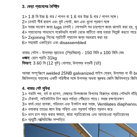
3. ভেড়া প্যানেলের বৈশিষ্ট্য
1> 1.8 মি উচ্চ 6 বার / পাগল বা 1.6 বার উচ্চ 5 বার / পাগল সঙ্গে।
2> ঢালাই শীর্ষ ক্যাপ এবং ফুট প্লেট, জল এবং ধুলো প্রমাণ সঙ্গে
3> সহজ সংযোগ জন্য lugs ঢালাই। লোগগুলি সব চারপাশে জন্য ঝালাই করা হয়, 
4> প্যানেলের পাদদেশে পকেটগুলি পকেট থেকে মাটিতে নামা দ্বারা সিমেন্ট করতে পার
5> 2xjoining পিনের প্রতিটি প্যানেল জন্য সরবরাহ করা হয়
6> সহজেই একত্রিত এবং disassembled
খামার গেটস - উল্লম্ব ব্রাডেড (প্রিমিয়াম) - 150 মিমি x 100 মিমি মেষ
ওজন:
রোল প্রতি 31kg
বিবরণ:
3.60 মি (12 ফুট) খোলার;
উল্লম্ব বন্ধনী (দুই)
আমরা সম্পূর্ণরূপে welded 25NB galvanized পাইপ ফ্রেম, উল্লম্ব বা ভী 
জিনিসপত্র প্যাকের একটি পরিসীমা সঙ্গে উপলব্ধ অথবা ব্রুকর জেলি জিনিসপত্র জি
4. খামার গেট সুবিধা
1> গবাদি পশু, হর্স বা ছাগল, মেষদের বিপদজনক বিপদের বিরুদ্ধে খামার গেটগুলি দাঁড়
2> টেকসই, লাইফটাইম বিশ বছর পর্যন্ত পৌঁছাতে পারে। সহজ রক্ষণাবেক্ষণ
3> ফার্ম বেড়া হালকা, পরিবহন এবং ইনস্টল করা সহজ, Ventilates diaphano
4> নলাকার তারের জাল উচ্চ শক্তি এবং প্রসার্য শক্তি প্রদান করে
5> ভাল চাপ সহ্য করার ক্ষমতা, জারা প্রতিরোধের এবং আবহাওয়া প্রতিরোধের
6> অ্যান্টি-অক্সিডিজিং সম্পত্তি