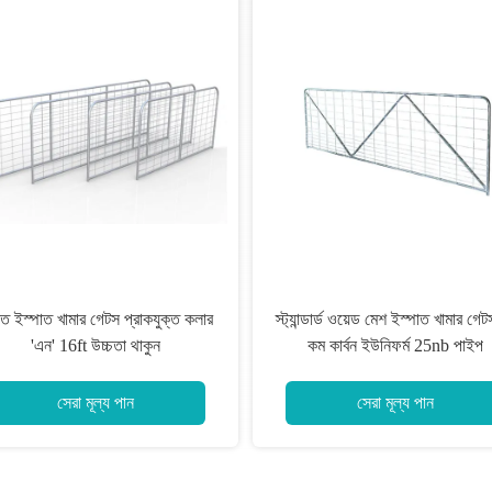
স্ট্যান্ডার্ড আমি প্রকার 12ft জনাব খামার
উচ্চ পা
গেটস, টেকসই 12 ফিট মেটাল ফার্ম গেটস
Oxid
সেরা মূল্য পান