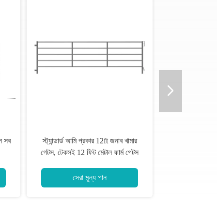
রফরমেন্স ইস্পাত খামার গেটস ভাল
গ্রামীণ ভারি ডিউটি ​​লাইভস্টক গেটস
izing প্রতিরোধের সম্পত্তি
জাঙ্কিত সমাপ্তি ল 2.165 মি XH 1.85
মি
সেরা মূল্য পান
সেরা মূল্য পান