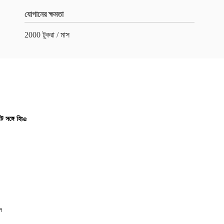
যোগানের ক্ষমতা
2000 টুকরা / মাস
ট সঙ্গে হিংe
দ