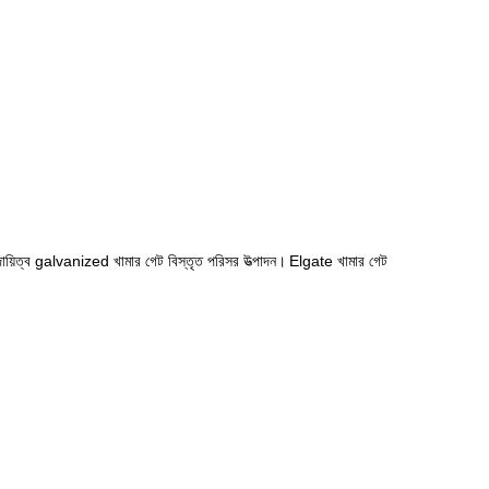
িত্ব galvanized খামার গেট বিস্তৃত পরিসর উত্পাদন।
Elgate খামার গেট