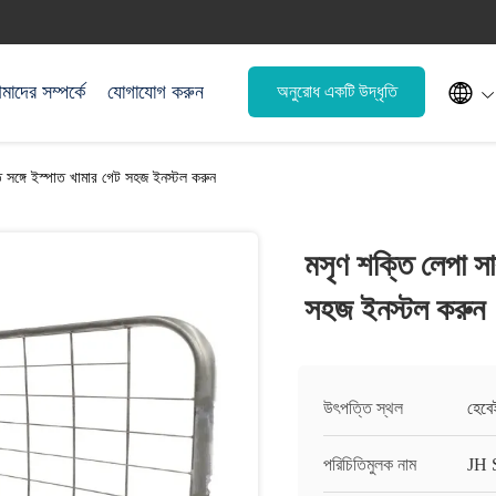

াদের সম্পর্কে
যোগাযোগ করুন
অনুরোধ একটি উদ্ধৃতি
 সঙ্গে ইস্পাত খামার গেট সহজ ইনস্টল করুন
মসৃণ শক্তি লেপা স
সহজ ইনস্টল করুন
উৎপত্তি স্থল
হেবে
পরিচিতিমুলক নাম
JH 