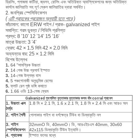
ড্রিলিং, প্লাজমা কাটিয়া, জ্বলন, রোলিং এবং অতিরিক্ত অ্যাপ্লিকেশনের জন্য অতিরিক্ত
কাস্টম জালিয়াতি সহ পূর্ণ স্কেল জালিয়াতির দ্বারা সমর্থিত।
2. জনপ্রিয় স্পেসিফিকেশন
(
এটি গ্রাহকের প্রয়োজন অনুযায়ী হতে পারে
)
কাঁচামাল: কালো ERW পাইপ / প্রাক- galvanized পাইপ
সমাপ্তি: গরম ডুবন্ত / পিভিসি প্রলিপ্ত
প্রস্থ: 8 '10' 12 '14' 15 '16'
মাত্রা উচ্চতা: 3 '4'
ফ্রেম: 42 × 1.5 মিমি 42 × 2.0 মিমি
অভ্যন্তর বার: 25 × 1.2 মিমি
বিশেষ উল্লেখ
1.
64 "সামগ্রিক উচ্চতা
2.
14 গেজ উচ্চ প্রসার্য ইস্পাত
3.
14-গেজ উল্লম্ব বাস
4.
5 পঞ্চগোনাজী অনুভূমিক রেলের
5.
ফ্লাট রেল পৃষ্ঠ ভঙ্গি কমাতে
6.
1.66 ওডি 13-গেজ ফ্রেম
Galvanized গৃহপালিত বৃত্তাকার বৃত্তাকার কলম বাঁধ corral প্যানেল
1. উচ্চতা এক্স
1.8 মি × 2.1 মি, 1.6 x 2.1 মি, 1.8 মি × 2.4 মি এবং আরও অন
দৈর্ঘ্য
2. পাইপ শৈলী
গোলাকার পাইপ বা বর্গক্ষেত্র টিউব বা ডিম্বাকৃতি নল
3. পাইপ
32mmO ডি, 40mmO।
ডি, আরএইচএস 40mm, 30x60
স্পেসিফিকেশন
42x115 ডিম্বাকৃতি টিউব ইত্যাদি।
4. প্যাকেজ
ইস্পাত ফলের মধ্যে