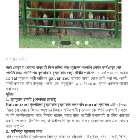
নীতি
পণ্যের বর্ণনা
গরুর ঘোড়া বা মেষদের জন্য হট ডিপ জনিত খাঁজ প্যানেল পশুপাখি মেটাল ফার্ম বেড়া গেট
গ্লেনিয়েজড গবাদি পশু বৃত্তাকার বৃত্তাকার বেড়া গাঁথনি প্যানেল
, বা হর্স প্যানেল, অথবা
corral প্যানেল ভারী দায়িত্ব galvanized ইস্পাত পাইপ থেকে তৈরি করা হয়, একটি
বলিষ্ঠ কাঠামো গঠন উল্লম্ব পোস্ট এবং অনুভূমিক rails / bards দ্বারা একসঙ্গে ঝালাই
করা হয়।
সুবিধা
1. ম্যানুয়াল ঢালাই (পেশাদার ঢালাই)
Galvanized গৃহপালিত বৃত্তাকার বৃত্তাকার কলম বাঁধ corral প্যানেল
এটি দুর্বলতম
লিঙ্ক (বা জোড়) হিসাবে শুধুমাত্র হিসাবে শক্তিশালী।
কোনও কোম্পানি কোম্পানীর সাথে
আপনি আত্মবিশ্বাসের সাথে কিনতে পারেন, বজায় থাকা প্রতিটি উপাদানটি উত্পাদিত খামারের
একটি দল দ্বারা উত্পাদিত হয়, যা উত্পাদন-ভিত্তিক অন-খামার ব্যবহারের জ্ঞান এবং বোঝার
সাথে সম্পৃক্ত।
2. সংক্ষিপ্ত প্রসবের সময়
শিল্প নেতৃস্থানীয় উদ্ভাবনগুলি বিভিন্ন আকারের ছাঁচনির্মাণ, উষ্ণায়ন, গঠন, ঢালাই, ছিপি,