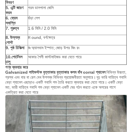
বিবরণ
5. এন্টি জারণ
গরম ডালপালা জেলি
ফরম
6. ফ্রেম
গুঁড়া লেপ
সমাপ্তি
7. পুরুত্ব
1.6 মিমি / 2.0 মিমি
8.
উল্লম্ব
ound, বর্গক্ষেত্র
R
পোস্ট
9. পৃষ্ঠ চিকিত্সা
অ্যালবাম ইস্পাত;
জোড় উপর জিং রং
জি
10.পোর্টেবল
আকার শৈলী কাস্টমাইজড করা যেতে পারে
ঢালু
পণ্য ব্যবহার করে
Galvanized লাইভস্টক বৃত্তাকার বৃত্তাকার কলম বাঁধ corral প্যানেল
বিভিন্ন উচ্চতা,
প্রস্থ এবং বার বা রেল বেধ উপলব্ধ বিভিন্ন প্রয়োজনীয়তা অনুসারে।
দৃঢ় ভারি দায়িত্ব গবাদি
বেড়া প্যানেল এছাড়াও একটি গবাদি পশু তৈরি করতে ব্যবহার করা যেতে পারে।
একটি বেড়া
মত, ভারী দায়িত্ব গবাদি পশু বেড়া প্যানেল একটি ঘের গঠন করতে একে অপরের পাশে
একত্রিত করা যেতে পারে