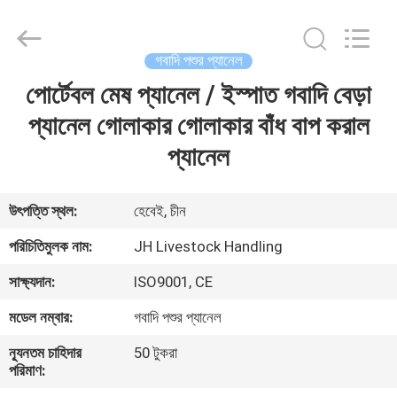
donwel
metal
products
co.,
ltd..
গবাদি পশুর প্যানেল
All
Rights
পোর্টেবল মেষ প্যানেল / ইস্পাত গবাদি বেড়া
বাড়ি
Reserved.
প্যানেল গোলাকার গোলাকার বাঁধ বাপ করাল
পণ্য
প্যানেল
আমাদের
উৎপত্তি স্থল:
হেবেই, চীন
সম্পর্কে
পরিচিতিমুলক নাম:
JH Livestock Handling
সাক্ষ্যদান:
ISO9001, CE
কারখানা
মডেল নম্বার:
গবাদি পশুর প্যানেল
ভ্রমণ
ন্যূনতম চাহিদার
50 টুকরা
পরিমাণ:
মান