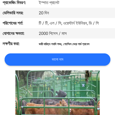
প্যাকেজিং বিবরণ:
ইস্পাত প্যালেট
নিয়ন্ত্রণ
ডেলিভারি সময়:
20 দিন
যোগাযোগ
পরিশোধের শর্ত:
টি / টি, এল / সি, ওয়েস্টার্ন ইউনিয়ন, ডি / পি
করুন
যোগানের ক্ষমতা:
2000 পিসেস / মাস
লক্ষণীয় করা:
,
ভারী দায়িত্ব গবাদি পশুর
পোর্টেবল ভেড়া গার্ড প্যানেল
উদ্ধৃতির
জন্য
ভালো দাম
আবেদন
সাইট
ম্যাপ
গোপনীয়তা