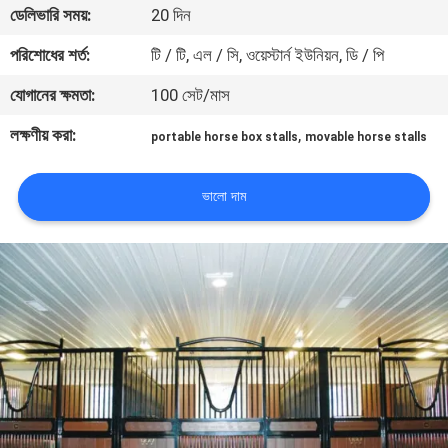
ডেলিভারি সময়:
20 দিন
নিয়ন্ত্রণ
পরিশোধের শর্ত:
টি / টি, এল / সি, ওয়েস্টার্ন ইউনিয়ন, ডি / পি
যোগাযোগ
যোগানের ক্ষমতা:
100 সেট/মাস
করুন
লক্ষণীয় করা:
,
portable horse box stalls
movable horse stalls
উদ্ধৃতির
ভালো দাম
জন্য
আবেদন
SITEMAP
গোপনীয়তা
নীতি