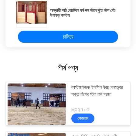
অস্থায়ী কাঠ পোর্টেবল হর্স বক্স স্টলে সুইং স্টল গেট
উপলব্ধ কাস্টম
চালিয়ে
শীর্ষ পণ্য
কাস্টমাইজড ইনফিল উচ্চ ঘনত্বের
শক্ত বাঁশের স্টল বার্ন দরজা
MOQ:1 সেট
যোগাযোগ