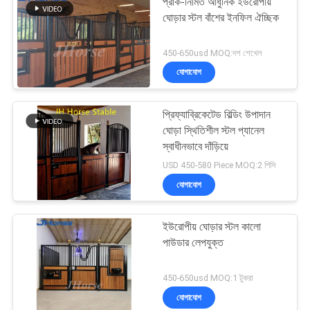
প্রাক-নির্মিত আধুনিক ইউরোপীয়
ঘোড়ার স্টল বাঁশের ইনফিল ঐচ্ছিক
450-650usd MOQ:দশ শেখেল
যোগাযোগ
প্রিফ্যাব্রিকেটেড বিল্ডিং উপাদান
ঘোড়া স্থিতিশীল স্টল প্যানেল
স্বাধীনভাবে দাঁড়িয়ে
USD 450-580 Piece MOQ:2 পিসি
যোগাযোগ
ইউরোপীয় ঘোড়ার স্টল কালো
পাউডার লেপযুক্ত
450-650usd MOQ:1 টুকরা
যোগাযোগ