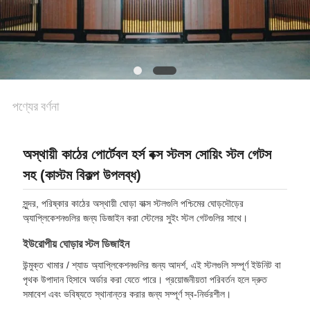
পণ্যের বর্ণনা
অস্থায়ী কাঠের পোর্টেবল হর্স বক্স স্টলস সোয়িং স্টল গেটস
সহ (কাস্টম বিকল্প উপলব্ধ)
সুন্দর, পরিষ্কার কাঠের অস্থায়ী ঘোড়া বাক্স স্টলগুলি পশ্চিমের ঘোড়দৌড়ের
অ্যাপ্লিকেশনগুলির জন্য ডিজাইন করা স্টেলের সুইং স্টল গেটগুলির সাথে।
ইউরোপীয় ঘোড়ার স্টল ডিজাইন
উন্মুক্ত খামার / শ্যাড অ্যাপ্লিকেশনগুলির জন্য আদর্শ, এই স্টলগুলি সম্পূর্ণ ইউনিট বা
পৃথক উপাদান হিসাবে অর্ডার করা যেতে পারে। প্রয়োজনীয়তা পরিবর্তন হলে দ্রুত
সমাবেশ এবং ভবিষ্যতে স্থানান্তর করার জন্য সম্পূর্ণ স্ব-নির্ভরশীল।