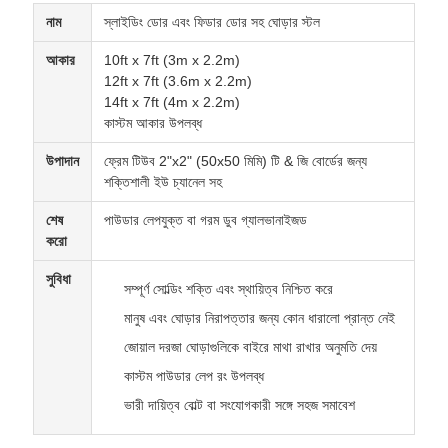
নাম
স্লাইডিং ডোর এবং ফিডার ডোর সহ ঘোড়ার স্টল
আকার
10ft x 7ft (3m x 2.2m)
12ft x 7ft (3.6m x 2.2m)
14ft x 7ft (4m x 2.2m)
কাস্টম আকার উপলব্ধ
উপাদান
ফ্রেম টিউব 2"x2" (50x50 মিমি) টি & জি বোর্ডের জন্য
শক্তিশালী ইউ চ্যানেল সহ
শেষ
পাউডার লেপযুক্ত বা গরম ডুব গ্যালভানাইজড
করো
সুবিধা
সম্পূর্ণ সোল্ডিং শক্তি এবং স্থায়িত্ব নিশ্চিত করে
মানুষ এবং ঘোড়ার নিরাপত্তার জন্য কোন ধারালো প্রান্ত নেই
জোয়াল দরজা ঘোড়াগুলিকে বাইরে মাথা রাখার অনুমতি দেয়
কাস্টম পাউডার লেপ রং উপলব্ধ
ভারী দায়িত্ব বোল্ট বা সংযোগকারী সঙ্গে সহজ সমাবেশ