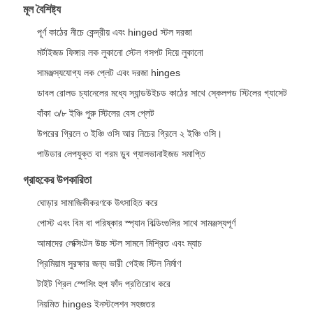
মূল বৈশিষ্ট্য
পূর্ণ কাঠের নীচে কেন্দ্রীয় এবং hinged স্টল দরজা
মর্টাইজড ফিঙ্গার লক লুকানো স্টেল গসপট দিয়ে লুকানো
সামঞ্জস্যযোগ্য লক প্লেট এবং দরজা hinges
ডাবল রোলড চ্যানেলের মধ্যে স্যান্ডউইচড কাঠের সাথে স্কেলপড স্টিলের গ্যাসেট
বাঁকা ৩/৮ ইঞ্চি পুরু স্টিলের বেস প্লেট
উপরের গ্রিলে ৩ ইঞ্চি ওসি আর নিচের গ্রিলে ২ ইঞ্চি ওসি।
পাউডার লেপযুক্ত বা গরম ডুব গ্যালভানাইজড সমাপ্তি
গ্রাহকের উপকারিতা
ঘোড়ার সামাজিকীকরণকে উৎসাহিত করে
পোস্ট এবং বিম বা পরিষ্কার স্প্যান বিল্ডিংগুলির সাথে সামঞ্জস্যপূর্ণ
আমাদের লেক্সিংটন উচ্চ স্টল সামনে মিশ্রিত এবং ম্যাচ
প্রিমিয়াম সুরক্ষার জন্য ভারী গেইজ স্টিল নির্মাণ
টাইট গ্রিল স্পেসিং হুপ ফাঁদ প্রতিরোধ করে
নিয়মিত hinges ইনস্টলেশন সহজতর