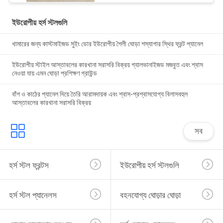
ইউরোপীয় হর্স স্টলগুলি
খামারের জন্য কাস্টমাইজড সুইং ডোর ইউরোপীয় শৈলী ঘোড়া শস্যাগার স্থির ফ্রন্ট প্যানেল
ইউরোপীয় স্টাইল আস্তাবলের কারখানা সরাসরি বিক্রয় গ্যালভানাইজড মজবুত এবং শ্বাস
নেওয়া যায় এমন ঘোড়া প্রশিক্ষণ গ্রাউন্ড
বাঁশ ও কাঠের প্যানেল দিয়ে তৈরি আরামদায়ক এবং শ্বাস-প্রশ্বাসযোগ্য বিলাসবহুল
আস্তাবলের কারখানা সরাসরি বিক্রয়
সব
হর্স স্টল ফ্রন্টস
ইউরোপীয় হর্স স্টলগুলি
হর্স স্টল প্যানেলস
বহনযোগ্য ঘোড়ার ঘোড়া