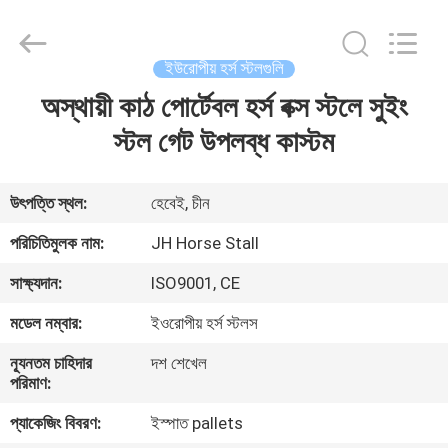
donwel
metal
products
co.,
ltd..
ইউরোপীয় হর্স স্টলগুলি
All
Rights
অস্থায়ী কাঠ পোর্টেবল হর্স বক্স স্টলে সুইং
বাড়ি
Reserved.
স্টল গেট উপলব্ধ কাস্টম
পণ্য
উৎপত্তি স্থল:
হেবেই, চীন
আমাদের
পরিচিতিমুলক নাম:
JH Horse Stall
সম্পর্কে
সাক্ষ্যদান:
ISO9001, CE
মডেল নম্বার:
ইওরোপীয় হর্স স্টলস
কারখানা
ন্যূনতম চাহিদার
দশ শেখেল
ভ্রমণ
পরিমাণ:
প্যাকেজিং বিবরণ:
ইস্পাত pallets
মান