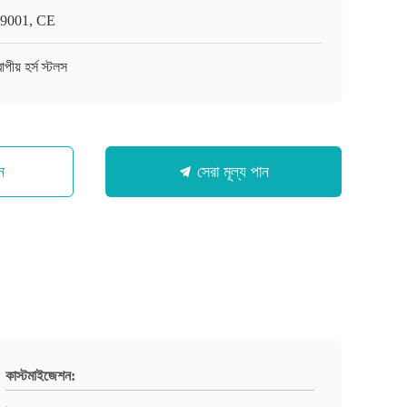
9001, CE
পীয় হর্স স্টলস
ন
সেরা মূল্য পান
কাস্টমাইজেশন: