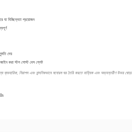
ে যা বিচ্ছিন্নতা প্রয়োজন
যপূর্ণ
ুমতি দেয়
জাইন করা স্টল পোস্ট বেস প্লেট
ন্য ব্যবহারিক, নিরাপদ এবং নান্দনিকভাবে মনোরম ঘর তৈরি করতে বাহ্যিক এবং অভ্যন্তরীণ উভয় ঘোড়
ls