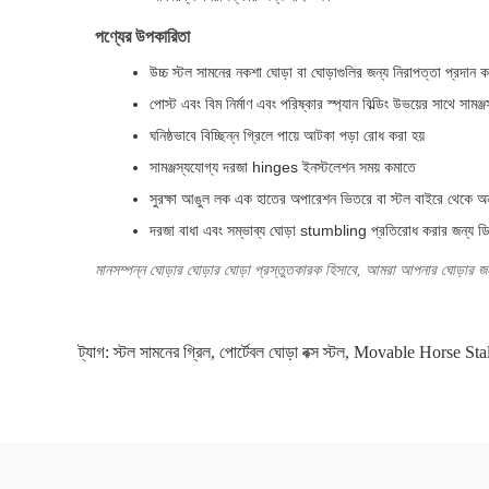
পণ্যের উপকারিতা
উচ্চ স্টল সামনের নকশা ঘোড়া বা ঘোড়াগুলির জন্য নিরাপত্তা প্রদান কর
পোস্ট এবং বিম নির্মাণ এবং পরিষ্কার স্প্যান বিল্ডিং উভয়ের সাথে সামঞ্জস্
ঘনিষ্ঠভাবে বিচ্ছিন্ন গ্রিলে পায়ে আটকা পড়া রোধ করা হয়
সামঞ্জস্যযোগ্য দরজা hinges ইনস্টলেশন সময় কমাতে
সুরক্ষা আঙুল লক এক হাতের অপারেশন ভিতরে বা স্টল বাইরে থেকে অন
দরজা বাধা এবং সম্ভাব্য ঘোড়া stumbling প্রতিরোধ করার জন্য ডি
মানসম্পন্ন ঘোড়ার ঘোড়ার ঘোড়া প্রস্তুতকারক হিসাবে, আমরা আপনার ঘোড়ার জ
ট্যাগ:
স্টল সামনের গ্রিল
,
পোর্টেবল ঘোড়া বক্স স্টল
,
Movable Horse Stal