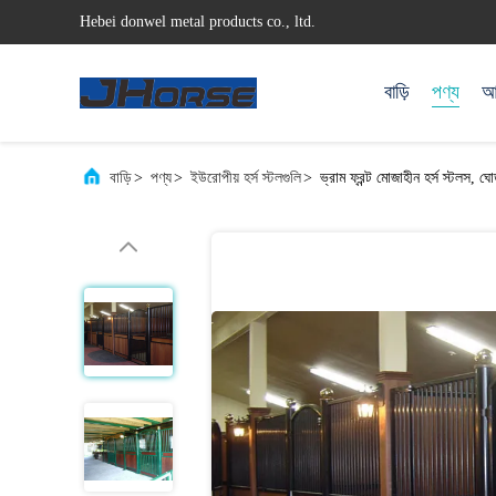
Hebei donwel metal products co., ltd.
বাড়ি
পণ্য
আম
বাড়ি
>
পণ্য
>
ইউরোপীয় হর্স স্টলগুলি
>
ভ্রাম ফ্রন্ট মোজাহীন হর্স স্টলস, ঘোড