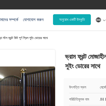

াদের সম্পর্কে
যোগাযোগ করুন
অনুরোধ একটি উদ্ধৃতি
়া স্টল ফ্রন্ট কিট পূর্ণ গ্রিল সুইং ডোরের সাথে
ভ্রাম ফ্রন্ট মোজাহীন 
সুইং ডোরের সাথে
উৎপত্তি স্থল
হেবে
পরিচিতিমুলক নাম
JH 