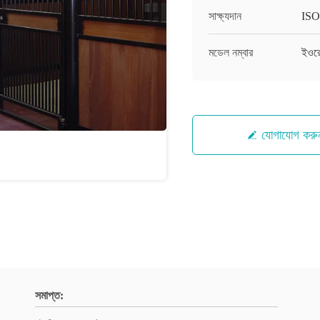
সাক্ষ্যদান
ISO
মডেল নম্বার
ইওরো
যোগাযোগ করু
সমাপ্ত: