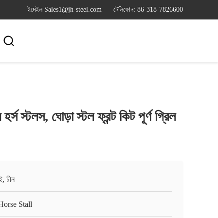
ইমেইল Sales1@jh-steel.com
টেলিফোন: 86-318-7826600

হর্স স্টলস, ঘোড়া স্টল ফ্রন্ট কিট পূর্ণ গ্রিল
ই, চীন
Horse Stall