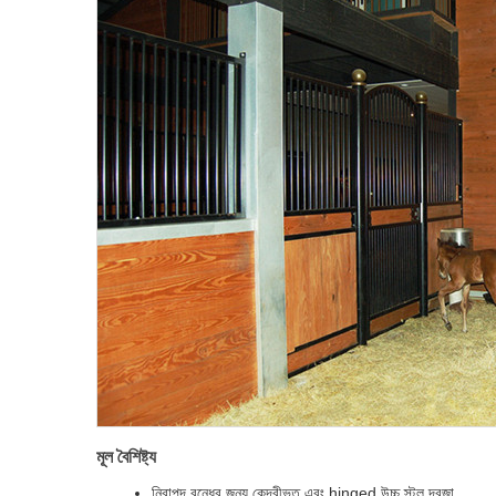
মূল বৈশিষ্ট্য
নিরাপদ বন্ধের জন্য কেন্দ্রীভূত এবং hinged উচ্চ স্টল দরজা