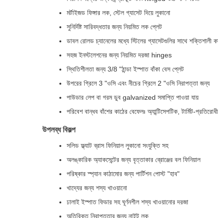
মর্টাইজড ফিঙ্গার লক, স্টেল গ্যাসেট দিয়ে লুকানো
সুনির্দিষ্ট সারিবদ্ধতার জন্য নিয়মিত লক প্লেট
ডাবল রোলড চ্যানেলের মধ্যে স্টিলের গ্যাসেটগুলির সাথে শক্তিশালী কাঠ
সহজ ইনস্টলেশনের জন্য নিয়মিত দরজা hinges
স্থিতিশীলতা জন্য 3/8 "ঠান্ডা ইস্পাত বাঁকা বেস প্লেট
উপরের গ্রিলে 3 "ওসি এবং নীচের গ্রিলে 2 "ওসি নিরাপত্তা জন্য
পাউডার লেপ বা গরম ডুব galvanized সমাপ্তি পাওয়া যায়
পরিবেশ বান্ধব বাঁশের কাঠের বেফেলঃ অ্যান্টিসেপটিক, টার্মিট-প্রতিরোধী
উপলব্ধ বিকল্প
সলিড ফ্ল্যাট ব্রাস ফিনিয়াল লুকানো সংযুক্তি সহ
অলঙ্কারিক অ্যাকসেন্টের জন্য বৃত্তাকার ব্রোঞ্জের বল ফিনিয়াল
পরিষ্কার স্প্যান কাঠামোর জন্য পার্টিশন পোস্ট "হাব"
খাদ্যের জন্য শস্য খাওয়ানো
ঢালাই ইস্পাত ফিডার সহ ঘূর্ণনশীল শস্য খাওয়ানোর দরজা
অতিরিক্ত নিরাপত্তার জন্য নাইট লক