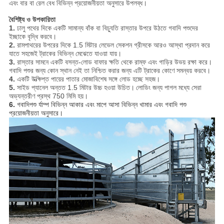
এবং বার বা রেল বেধ বিভিন্ন প্রয়োজনীয়তা অনুসারে উপলব্ধ।
বৈশিষ্ট্য ও উপকারিতা
1.
ঢালু পথের দিকে একটি সামান্য বাঁক বা বিচ্যুতি রাস্তার উপরে উঠতে গবাদি পশুদের
ইচ্ছাকে বৃদ্ধি করবে।
2.
রামপাথরের উপরের দিকে 1.5 মিটার লেভেল সেকশন গ্রীসকে আরও আস্থা প্রদান করে
যাতে সহজেই ট্রাকের বিভিন্ন মেঝেতে যাওয়া যায়।
3.
রাস্তার সামনে একটি বসন্ত-লোড বাফার ক্ষতি থেকে রাম্ফ এবং গাড়ির উভয় রক্ষা করে।
গবাদি পশুর জন্য কোন স্থান নেই তা নিশ্চিত করার জন্য এটি ট্রাকের কোণে সমন্বয় করবে।
4.
একটি উত্ক্ষিপ্ত পায়ের পাতার মোজাবিশেষ সঙ্গে লোড হচ্ছে সহজ।
5.
সাইড প্যানেল অন্তত 1.5 মিটার উচ্চ হওয়া উচিত।
লোডিং জন্য পাগল মধ্যে সেরা
অভ্যন্তরীণ প্রস্থ 750 মিমি হয়।
6.
গবাদিপশু র্যাম্প বিভিন্ন আকার এবং মাপে আসা বিভিন্ন খামার এবং গবাদি পশু
প্রয়োজনীয়তা অনুসারে।