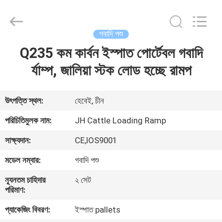
donwel
metal
products
co.,
ltd..
গবাদি পশু
All
Rights
Q235 কম কার্বন ইস্পাত পোর্টেবল গবাদি
বাড়ি
Reserved.
র্যাম্প, জালিয়া স্টক লোড হচ্ছে রামপ
পণ্য
উৎপত্তি স্থল:
হেবেই, চীন
আমাদের
পরিচিতিমুলক নাম:
JH Cattle Loading Ramp
সম্পর্কে
সাক্ষ্যদান:
CE,IOS9001
মডেল নম্বার:
গবাদি পশু
কারখানা
ন্যূনতম চাহিদার
২ সেট
ভ্রমণ
পরিমাণ:
প্যাকেজিং বিবরণ:
ইস্পাত pallets
মান