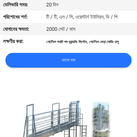
ডেলিভারি সময়:
20 দিন
নিয়ন্ত্রণ
পরিশোধের শর্ত:
টি / টি, এল / সি, ওয়েস্টার্ন ইউনিয়ন, ডি / পি
যোগাযোগ
যোগানের ক্ষমতা:
2000 সেট / মাস
করুন
লক্ষণীয় করা:
,
পোর্টেবল গবাদি পশু হ্যান্ডলিং সিস্টেম
পোর্টেবল ভেড়া লোডিং ঢালু
উদ্ধৃতির
ভালো দাম
জন্য
আবেদন
সাইট
ম্যাপ
গোপনীয়তা