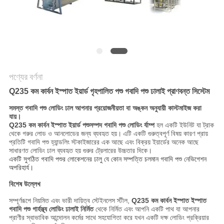
নীতি
পণ্যের বর্ণনা
Q235 কম কার্বন ইস্পাত ইয়ার্ড গৃহপালিত পশু গবাদি পশু ঢালাই প্রাণবন্ত সিস্টেম
সমস্ত গবাদি পশু লোডিং ঢাল আপনার প্রয়োজনীয়তা বা অঙ্কন অনুযায়ী কাস্টমাইজ করা
যায়।
Q235 কম কার্বন ইস্পাত ইয়ার্ড পশুসম্পদ গবাদি পশু লোডিং র্যাম্প
হল একটি ইউনিট যা ট্রাক
থেকে গরুর লোড ও আনলোডের জন্য ব্যবহৃত হয়।
এটি একটি গুরুত্বপূর্ণ বিষয় কারণ প্রায়
প্রতিটি গবাদি পশু হ্যান্ডলিং স্টকাইজারের এক আছে এবং বিক্রয় ইয়ার্ডের অনেক আছে
সাধারণত লোডিং ঢাল ব্যবহৃত হয় গুরুর ট্রেলারের উচ্চতার দিকে।
একটি সুগঠিত গবাদি পশুর লোকেশনের ঢালু যে কোন সম্পত্তি চলমান গবাদি পশু নেভিগেশন
অপরিহার্য।
বিশেষ উল্লেখ
সম্পূর্ণরূপে নিয়মিত এবং ভারী দায়িত্ব স্টেইনলেস স্টীল,
Q235 কম কার্বন ইস্পাত ইস্পাত
গবাদি পশু গার্হস্থ্য লোডিং ঢালাই নির্মিত
থেকে নির্মিত এবং আপনি একটি পাথ যা আপনার
প্রাণীর স্বাভাবিক আন্দোলন কর্মের সাথে সহযোগিতা করে যখন একটি দক্ষ লোডিং প্রক্রিয়ার