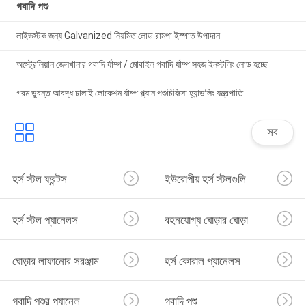
গবাদি পশু
লাইভস্টক জন্য Galvanized নিয়মিত লোড রামপা ইস্পাত উপাদান
অস্ট্রেলিয়ান জেলখানার গবাদি র্যাম্প / মোবাইল গবাদি র্যাম্প সহজ ইনস্টলিং লোড হচ্ছে
গরম ডুবন্ত আবদ্ধ ঢালাই লোকেশন র্যাম্প প্ল্যান পশুচিকিত্সা হ্যান্ডলিং যন্ত্রপাতি
সব
হর্স স্টল ফ্রন্টস
ইউরোপীয় হর্স স্টলগুলি
হর্স স্টল প্যানেলস
বহনযোগ্য ঘোড়ার ঘোড়া
ঘোড়ার লাফানোর সরঞ্জাম
হর্স কোরাল প্যানেলস
গবাদি পশুর প্যানেল
গবাদি পশু