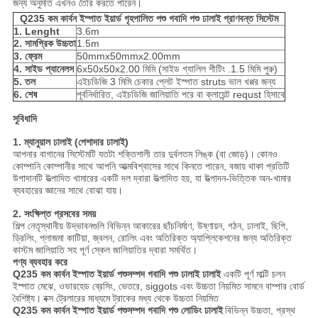
জন্য অনুমতি এখনও তৈরি করতে পারেন।
Q235 কম কার্বন ইস্পাত ইয়ার্ড গৃহপালিত পশু গবাদি পশু ঢালাই প্রাণবন্ত সিস্টেম
1. Lenght
3.6m
2. সামগ্রিক উচ্চতা
1.5m
3. ফ্রেম
50mmx50mmx2.00mm
4. সাইড প্যানেলস
6x50x50x2.00 মিমি (সাইড গ্যালিল শীটিং .1.5 মিমি পুরু)
5. তল
এইচডিজি 3 মিমি চেকার প্লেট ইস্পাত struts ভাল খপ্পর জন্য
6. শেষ
পূর্বনির্ধারিত, এইচডিজি জালিয়াতি পরে বা ক্লায়েন্ট requst হিসাবে
সুবিধাদি
1. ম্যানুয়াল ঢালাই (পেশাদার ঢালাই)
আপনার বাগানের সিস্টেমটি যতটা শক্তিশালী তার দুর্বলতম লিঙ্ক (বা জোড়)।
কোনও
কোম্পানি কোম্পানীর সাথে আপনি আত্মবিশ্বাসের সাথে কিনতে পারেন, বজায় থাকা প্রতিটি
উপাদানটি উত্পাদিত খামারের একটি দল দ্বারা উত্পাদিত হয়, যা উত্পাদন-ভিত্তিক অন-খামার
ব্যবহারের জ্ঞানের সাথে বোঝা যায়।
2. সংক্ষিপ্ত প্রসবের সময়
শিল্প নেতৃস্থানীয় উদ্ভাবনগুলি বিভিন্ন আকারের ছাঁচনির্মাণ, উষ্ণায়ন, গঠন, ঢালাই, ছিপি,
ড্রিলিং, প্লাজমা কাটিয়া, জ্বলন, রোলিং এবং অতিরিক্ত অ্যাপ্লিকেশনের জন্য অতিরিক্ত
কাস্টম জালিয়াতি সহ পূর্ণ স্কেল জালিয়াতির দ্বারা সমর্থিত।
পণ্য ব্যবহার করে
Q235 কম কার্বন ইস্পাত ইয়ার্ড পশুসম্পদ গবাদি পশু ঢালাই ঢালাই
একটি পূর্ণ মাল্টি চলন
ইস্পাত মেঝে, ওভারহেড ব্রেসিং, ভেতরে, siggots এবং উচ্চতা নিয়মিত সামনে বাম্পার বোর্ড
বৈশিষ্ট্য।
বক্স ট্রেলারের মাধ্যমে ট্রাকের মধ্য থেকে উচ্চতা নিয়মিত
Q235 কম কার্বন ইস্পাত ইয়ার্ড পশুসম্পদ গবাদি পশু লোডিং ঢালাই
বিভিন্ন উচ্চতা, প্রস্থ