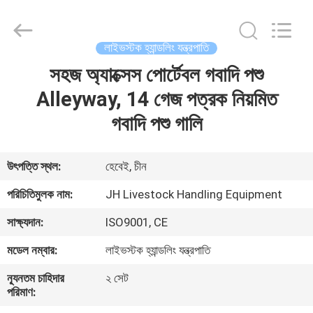
donwel
metal
products
co.,
ltd..
লাইভস্টক হ্যান্ডলিং যন্ত্রপাতি
All
Rights
সহজ অ্যাক্সেস পোর্টেবল গবাদি পশু
বাড়ি
Reserved.
Alleyway, 14 গেজ পত্রক নিয়মিত
পণ্য
গবাদি পশু গালি
আমাদের
উৎপত্তি স্থল:
হেবেই, চীন
সম্পর্কে
পরিচিতিমুলক নাম:
JH Livestock Handling Equipment
সাক্ষ্যদান:
ISO9001, CE
কারখানা
মডেল নম্বার:
লাইভস্টক হ্যান্ডলিং যন্ত্রপাতি
ভ্রমণ
ন্যূনতম চাহিদার
২ সেট
পরিমাণ:
মান