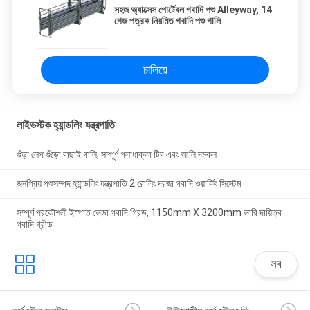
সহজ অ্যাক্সেস পোর্টেবল গবাদি পশু Alleyway, 14
গেজ পত্রক নিয়মিত গবাদি পশু গালি
চালিয়ে
লাইভস্টক হ্যান্ডলিং যন্ত্রপাতি
গুঁড়া লেপ গুঁড়ো বাছাই গালি, সম্পূর্ণ গলাধাক্কা টিব এবং আলি দমকল
জনপ্রিয় পশুসম্পদ হ্যান্ডলিং যন্ত্রপাতি 2 রোলিং দরজা গবাদি ওয়ার্কিং সিস্টেম
সম্পূর্ণ প্রকৌশলী ইস্পাত ভেড়া গবাদি গ্রিড, 1150mm X 3200mm ভারি দায়িত্ব
গবাদি গ্রীড
সব