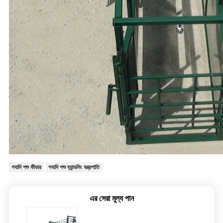
গবাদি পশু ফীডার
গবাদি পশু হ্যান্ডলিং যন্ত্রপাতি
এর সেরা মূল্য পান