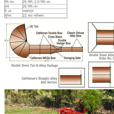
ইউ-বার
25 মিমি, 2.0 মিমি বেধ
কাঠ
25 মিমি বেধ
ই এম
সহজলভ্য
সুবিধা
22 বছর অভিজ্ঞতা