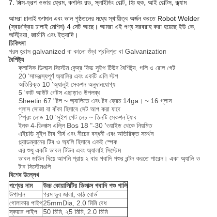
7. মিক্স-ড্রপ ওভার ফ্রেম, কপলিং রড, স্লাইডিং বোল্ট, হিং হুক, আই বোল্টস, ক্ল্যাম
আমরা ঢালাই গুণমান এবং ভাল পৃষ্ঠতলের মধ্যে স্থায়ীত্ব অর্জন করতে Robot Welder
(স্বয়ংক্রিয় ঢালাই মেশিন) 4 সেট আছে।
আমরা এই পণ্য সরবরাহ করা হয়েছে ইউ কে,
অস্ট্রিয়া, জার্মানি এবং ইত্যাদি।
চিকিৎসা
গরম হ্রাস galvanized বা কালো গুঁড়া প্রলিপ্ত বা Galvanization
বৈশিষ্ট্য
ক্লাসিক ডিলাক্স সিস্টেম কেন্দ্র ফিড সুইপ টিউব বৈশিষ্ট্য, গলি ও রোল গেট
20 'সামঞ্জস্যপূর্ণ অ্যালির এবং একটি এলি স্টপ
অতিরিক্ত 10 'অ্যালুই সেকশন অনুদানযোগ্য
5 'কাট আউট গেটস এছাড়াও উপলব্ধ
Sheetin 67 "টল ~ অ্যালিতে এবং টব ফ্রেম 14ga। ~ 16 গ্লাস
গ্লাস সোজা বা বাঁকা হিসাবে সেট আপ করা যাবে
স্প্রিং লোড 10 'সুইপ গেট লেচ ~ তিনটি সেকশন ট্যাব
ইনক 4-ডিলাক্স এল্লি Bos 18 "-30 'ওয়াইড থেকে নিয়মিত
এইচডি সুইপ টাব শীর্ষ এবং নীচের বন্ধনী এবং অতিরিক্ত সমর্থন
গ্ল্যাডম্যানের টিব ও অ্যলি হিসাবে একই স্পেক
এর শুধু একটি ডাবল টিউব এবং অ্যালাই সিস্টেম
ডাবল ডাউন দিয়ে আপনি প্রায় ২ বার গবাদি পশুর বন্টন করতে পারেন। একা অ্যালি ও
টাব সিস্টেমগুলি
বিশেষ উল্লেখ
পণ্যের নাম
উচ্চ কোয়ালিটির ডিলাক্স গবাদি পশু গালি
উপাদান
গরম ডুব জালা, কাঠ বোর্ড
গোলাকার পাইপ
25mmDia, 2.0 মিমি বেধ
স্কয়ার পাইপ
50 মিমি, ২5 মিমি, 2.0 মিমি