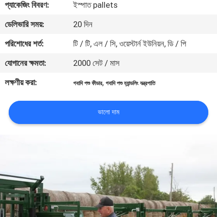
প্যাকেজিং বিবরণ:
ইস্পাত pallets
নিয়ন্ত্রণ
ডেলিভারি সময়:
20 দিন
যোগাযোগ
পরিশোধের শর্ত:
টি / টি, এল / সি, ওয়েস্টার্ন ইউনিয়ন, ডি / পি
করুন
যোগানের ক্ষমতা:
2000 সেট / মাস
লক্ষণীয় করা:
,
গবাদি পশু ফীডার
গবাদি পশু হ্যান্ডলিং যন্ত্রপাতি
উদ্ধৃতির
জন্য
ভালো দাম
আবেদন
সাইট
ম্যাপ
গোপনীয়তা