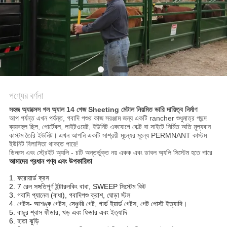
নীতি
পণ্যের বর্ণনা
সহজ অ্যাক্সেস গল অ্যাল 14 গেজ Sheeting মেটাল নিয়মিত ভারি দায়িত্ব নির্মাণ
আপ পর্যন্ত এখন পর্যন্ত, গবাদি পশুর কাজ সরঞ্জাম জন্য একটি rancher শুধুমাত্র পছন্দ
ব্যয়বহুল ছিল, পোর্টেবল, লাইটওয়েট, ইউনিট একযোগে বোল্ট বা সাইটে নির্মিত অতি মূল্যবান
কাস্টম তৈরি ইউনিট।
এখন আপনি একটি সাশ্রয়ী মূল্যের মূল্যে PERMNANT কাস্টম
ইউনিট বিলাসিতা থাকতে পারে!
ডিলাক্স এবং স্ট্রেইট অ্যলি - চটি অন্তর্ভুক্ত নয় একক এবং ডাবল অ্যলি সিস্টেম হতে পারে
আমাদের প্রধান পণ্য এবং উপকারিতা
1. ফরোয়ার্ড ক্রস
2. 7 রেল সঙ্গতিপূর্ণ ইন্টারলকিং বাধা, SWEEP সিস্টেম কিট
3. গবাদি প্যানেল (বাধা), গবাদিপশু ক্রাশ, ঘোড়া স্টল
4. গেটস- আশঙ্ক গেটস, সেঞ্চুরি গেট, গার্ড ইয়ার্ড গেটস, গেট পোস্ট ইত্যাদি।
5. বাছুর শ্বাস ফীডার, খড় এবং ফিডার এবং ইত্যাদি
6. হাতা ঝুড়ি