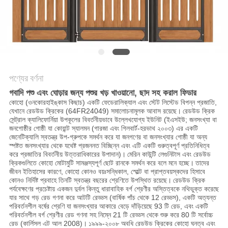
নীতি
পণ্যের বর্ণনা
গবাদি পশু এবং ঘোড়ার জন্য পশুর খড় খাওয়ানো, ছাদ সহ করাল ফিডার
কোহো (ওনকোরহাইঙ্কাস কিছাচ) একটি ফেডেরালিক্যাল এবং স্টেট লিস্টেড বিপন্ন প্রজাতি,
যেখানে রেডউড ক্রিকের (64FR24049) সমালোচনামূলক আবাস রয়েছে।
রেডউড ক্রিক
সেন্ট্রাল ক্যালিফোর্নিয়া উপকূলের বিবর্তনীয়ভাবে উল্লেখযোগ্য ইউনিট (ইএসইউ; জনসংখ্যা বা
জনগোষ্ঠীর গোষ্ঠী যা কোয়ান্ট স্যালমন (গারজা এবং গিলবার্ট-হরভাথ ২০০৩) এর একটি
জেনেটিক্যালি স্বতন্ত্র উপ-গ্রুপকে সমর্থন করে যা জনগণের বা জনসংখ্যার গোষ্ঠী যা অন্য
স্পষ্টত জনসংখ্যার থেকে যথেষ্ট প্রজননত বিচ্ছিন্ন এবং এটি একটি গুরুত্বপূর্ণ প্রতিনিধিত্ব
করে প্রজাতির বিবর্তনীয় উত্তরাধিকারের উপাদান)।
মেরিন কাউন্টি লেগুনিটাস এবং রেডউড
ক্রিকগুলিতে কোহো মোটামুটি সামঞ্জস্যপূর্ণ ছোট রানকে সমর্থন করে বলে মনে হচ্ছে।
তাদের
জীবন ইতিহাসের কারণে, কোহো কোনও বয়ঃসন্ধিকাল, স্মোল্ট বা প্রাপ্তবয়স্কদের হিসাবে
কোনও নির্দিষ্ট প্রবাহে তিনটি স্বতন্ত্র বছরের শ্রেণিতে উপস্থিত রয়েছে।
রেডউড ক্রিক
পর্যবেক্ষণের প্রচেষ্টায় একজন দুর্বল কিন্তু ধারাবাহিক বর্গ শ্রেণীর অস্তিত্বকে নথিভুক্ত করেছে
যার সাথে গড় রেড গণনা করে আটটি রেড্ডস (বার্ষিক পাঁচ থেকে 12 রেড্ডস), একটি অত্যন্ত
পরিবর্তনশীল বর্ষের শ্রেণি যা জনসংখ্যার আকারে বেড়ে দাঁড়িয়েছে 93 টি রেড, এবং একটি
পরিবর্তনশীল বর্গ শ্রেণীর রেড গণনা সহ নিম্নে 21 টি রেড্ডস থেকে শুরু করে 80 টি সর্বোচ্চ
রেড (কার্লিসল এট আল 2008)।
১৯৯৯-২০০৮ অবধি রেডউড ক্রিকের কোহো ঘনত্ব এবং