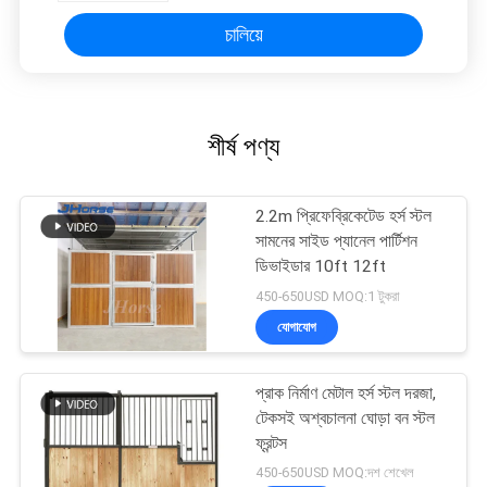
চালিয়ে
শীর্ষ পণ্য
2.2m প্রিফেব্রিকেটেড হর্স স্টল
সামনের সাইড প্যানেল পার্টিশন
ডিভাইডার 10ft 12ft
450-650USD MOQ:1 টুকরা
যোগাযোগ
প্রাক নির্মাণ মেটাল হর্স স্টল দরজা,
টেকসই অশ্বচালনা ঘোড়া বন স্টল
ফ্রন্টস
450-650USD MOQ:দশ শেখেল