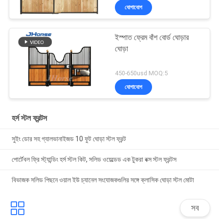
যোগাযোগ
ইস্পাত ফ্রেম বাঁশ বোর্ড ঘোড়ার
ঘোড়া
450-650usd MOQ:5
যোগাযোগ
হর্স স্টল ফ্রন্টস
সুইং ডোর সহ গ্যালভানাইজড 10 ফুট ঘোড়া স্টল ফ্রন্ট
পোর্টেবল ফ্রি স্ট্যান্ডিং হর্স স্টল কিট, সলিড ওয়েল্ডেড এক টুকরা বক্স স্টল ফ্রন্টস
বিভাজক সলিড পিছনে ওয়াল ইউ চ্যানেল সংযোজকগুলির সঙ্গে ক্লাসিক ঘোড়া স্টল মোটা
সব