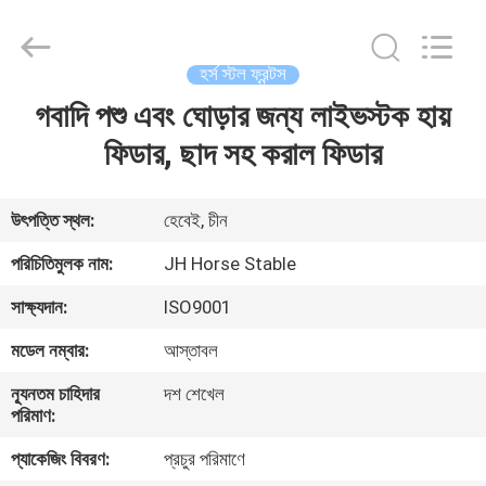
donwel
metal
products
co.,
ltd..
হর্স স্টল ফ্রন্টস
All
Rights
গবাদি পশু এবং ঘোড়ার জন্য লাইভস্টক হায়
বাড়ি
Reserved.
ফিডার, ছাদ সহ করাল ফিডার
পণ্য
উৎপত্তি স্থল:
হেবেই, চীন
আমাদের
পরিচিতিমুলক নাম:
JH Horse Stable
সম্পর্কে
সাক্ষ্যদান:
ISO9001
মডেল নম্বার:
আস্তাবল
কারখানা
ন্যূনতম চাহিদার
দশ শেখেল
ভ্রমণ
পরিমাণ:
প্যাকেজিং বিবরণ:
প্রচুর পরিমাণে
মান