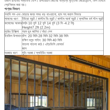
এগুলি রানফের সম্ভাবনা বেশি।
রিপারিয়ান জোনের অন্যান্য মৃত্তিকা জেরোথেন্টস, ফিল হিসাবে
শ্রেণিবদ্ধ করা হয়।
পণ্যের বিবরণ:
গবাদি পশু এবং ঘোড়ার জন্য পশুর খড় খাওয়ানো, ছাদ সহ করাল ফিডার
সামনের ধরণ
ইউরো ফ্রন্ট / কাস্টম ভি-ফ্রন্ট / কাস্টম আর্ক ফ্রন্ট / ক্লাসিক হর্স স্টল ফ্রন্ট
কমোমের আকার
দৈর্ঘ্য 10 ফুট 12 ফুট 14 ফুট (3 মি -4.2 মি)
Height7.2ft (2.2m)
পৃষ্ঠের চিকিত্সা
গরম ডুব জালিত / গুঁড়া লেপ
ইনফিল উপাদান
বাঁশ: 20 মিমি 28 মিমি 32 মিমি 38 মিমি
দক্ষিণ হলুদ পাইন: 30 মিমি 40 মিমি
পাতলা পাতলা কাঠ / এইচডিপি বোসার্ড
জাল
দরজার ধরণ
সুইং দরজা / স্লাইডিং দরজা