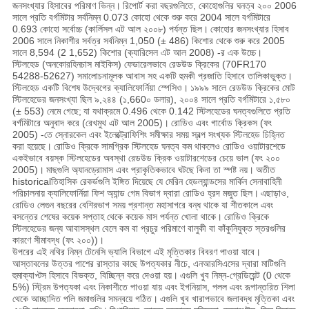
জনসংখ্যার হিসাবের পরিমাণ ভিন্ন।
রিপোর্ট করা বছরগুলিতে, কোহোগুলির ঘনত্ব ২০০ 2006
সালে প্রতি বর্গমিটার সর্বনিম্ন 0.073 কোহো থেকে শুরু করে 2004 সালে বর্গমিটারে
0.693 কোহো সর্বোচ্চ (কার্লিসল এট আল ২০০৮) পর্যন্ত ছিল।
কোহোর জনসংখ্যার হিসাব
2006 সালে নিকাশীর সর্বত্র সর্বনিম্ন 1,050 (± 486) কিশোর থেকে শুরু করে 2005
সালে 8,594 (2 1,652) কিশোর (ক্যারিসেল এট আল 2008) -র এক উচ্চে।
স্টিলহেড (অনকোরহিনচাস মাইকিস) ফেডারেলভাবে রেডউড ক্রিকের (70FR170
54288-52627) সমালোচনামূলক আবাস সহ একটি হুমকী প্রজাতি হিসাবে তালিকাভুক্ত।
স্টিলহেড একটি বিশেষ উদ্বেগের ক্যালিফোর্নিয়া স্পেসিও।
১৯৯৯ সালে রেডউড ক্রিকের মোট
স্টিলহেডের জনসংখ্যা ছিল ৯,২৪৪ (১,660০ ডলার), ২০০৪ সালে প্রতি বর্গমিটারে ১,৫৮০
(± 553) নেমে গেছে;
যা যথাক্রমে 0.496 থেকে 0.142 স্টিলহেডের ঘনত্বগুলিতে প্রতি
বর্গমিটারে অনুবাদ করে (রেখমুথ এট আল 2005)।
রোডিও এবং গার্বোড ক্রিকস (ফং
2005) -তে স্নোরকেল এবং ইলেক্ট্রোফিশিং সমীক্ষার সময় স্বল্প সংখ্যক স্টিলহেড চিহ্নিত
করা হয়েছে।
রোডিও ক্রিকে সামগ্রিক স্টিলহেড ঘনত্ব কম থাকলেও রোডিও ওয়াটারশেডে
একইভাবে বয়স্ক স্টিলহেডের অবস্থা রেডউড ক্রিক ওয়াটারশেডের চেয়ে ভাল (ফং ২০০
2005)।
মাছগুলি অ্যানড্রোমাস এবং প্রাকৃতিকভাবে ঘটছে কিনা তা স্পষ্ট নয়।
অতীত
historicalতিহাসিক রেকর্ডগুলি ইঙ্গিত দিয়েছে যে মেরিন হেডল্যান্ডসের মার্কিন সেনাবাহিনী
পরিচালনায় ক্যালিফোর্নিয়া ফিশ অ্যান্ড গেম বিভাগ দ্বারা রোডিও হ্রদ মজুত ছিল।
এছাড়াও,
রোডিও লেগুন বছরের বেশিরভাগ সময় প্রশান্ত মহাসাগরে বন্ধ থাকে যা শীতকালে এবং
বসন্তের শেষের কয়েক সপ্তাহ থেকে কয়েক মাস পর্যন্ত খোলা থাকে।
রোডিও ক্রিকে
স্টিলহেডের জন্য আবাসস্থল বেলে কম বা প্রচুর পরিমাণে বালুকী বা কাঁকুনিযুক্ত স্তরগুলির
কারণে সীমাবদ্ধ (ফং ২০০))।
উপরের এই নথির নিম্ন টেনেসি ভ্যালি বিভাগে এই মৃত্তিকার বিবরণ পাওয়া যাবে।
আস্তাবলের উত্তর পাশের রাস্তার কাছে উপত্যকার নীচে, এনআরসিএসের দ্বারা মাটিগুলি
হুমাক্যাপ্টস হিসাবে বিভক্ত, বিচ্ছিন্ন করে দেওয়া হয়।
এগুলি খুব নিম্ন-গ্রেডিয়েন্ট (0 থেকে
5%) স্ট্রিম উপত্যকা এবং নিকাশীতে পাওয়া যায় এবং ইগনিয়াস, পলল এবং রূপান্তরিত শিলা
থেকে আচ্ছাদিত পলি জমাগুলির সমন্বয়ে গঠিত।
এগুলি খুব খারাপভাবে জলাবদ্ধ মৃত্তিকা এবং