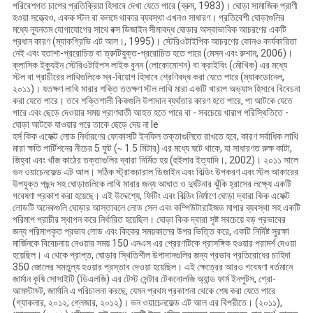
পরিবেশগত চাপের প্রতিক্রিয়া হিসাবে দেখা যেতে পারে (ব্রুম, 1983)। ঘোড়া সামাজিক প্রাণী
হওয়া সত্ত্বেও, একক স্টল বা কলমে থাকার ব্যবস্থা এখনও সাধারণ। প্রতিবেশী ঘোড়াগুলির
মধ্যে ন্যূনতম যোগাযোগের সাথে বক্স ডিজাইন সীমাবদ্ধ ঘোড়ার অস্বাভাবিক আচরণের একটি
প্রধান কারণ (ম্যাকগ্রিভি এট আল।, 1995)। স্টেরিওটাইপিক আচরণের কোনও কার্যকারিতা
নেই এবং হতাশা-প্ররোচিত বা ত্রুটিযুক্ত-প্ররোচিত হতে পারে (মেসন এবং রুশান, 2006)।
ক্লাসিক ইক্যুইন স্টেরিওটাইপস লাইক বুনন (লোকোমোশন) বা ক্রাইবিং (মৌখিক) এর মধ্যে
স্টল বা প্রাচীরের লাথিগুলিকে স্ব-বিয়োগ হিসাবে শ্রেণিবদ্ধ করা যেতে পারে (ম্যাকডোনেল,
২০১১)। যতক্ষণ লাথি মারার শক্তি ততক্ষণ স্টল লাথি মারা একটি খারাপ অভ্যাস হিসাবে বিবেচনা
করা যেতে পারে। তবে শক্তিশালী কিকগুলি উপাদান ব্যর্থতার কারণ হতে পারে, পা আটকে যেতে
পারে এবং ছেড়ে দেওয়ার সময় প্রাণঘাতী আহত হতে পারে বা - সবচেয়ে খারাপ পরিস্থিতিতে -
ঘোড়া আটকে যাওয়ার পরে তাকে ছেড়ে দেয় না le
হর্স কিক এফেক্ট লোড নির্ধারণের ফোকাসটি ইনফিল তক্তাগুলিতে রাখতে হবে, কারণ সর্বাধিক লাথি
মারা ক্ষতি পার্টিশনের নীচের 5 ফুট (∼ 1.5 মিটার) এর মধ্যে ঘটে থাকে, যা সাধারণত রুক্ষ কাটা,
জিহ্বা এবং খাঁজ কাঠের তক্তাগুলির দ্বারা নির্মিত হয় (হুইলার ইত্যাদি।, 2002)। ২০১১ সালে
ভন ওয়াচেনফেল্ড এট আল। সঠিক স্ট্রাকচারাল ডিজাইন এবং বিল্ডিং উপকরণ এবং স্টল আকারের
উপযুক্ত পছন্দ সহ ঘোড়াগুলিকে লাথি মারার জন্য আঘাত ও দুর্ঘটনার ঝুঁকি হ্রাসের লক্ষ্যে একটি
গবেষণা প্রকাশ করা হয়েছে। এই উদ্দেশ্যে, ফিটিং এবং বিল্ডিং নির্মাণে ঘোড়া দ্বারা কিক এফেক্ট
লোডটি অনেকগুলি ঘোড়ার আস্তাবলে লোড সেল এবং কম্পিউটারাইজড মাপার ব্যবস্থা সহ একটি
পরিমাপ প্রাচীর স্থাপন করে নির্ধারিত হয়েছিল। ঘোড়া কিক দ্বারা সৃষ্ট সবচেয়ে বড় প্রভাবের
জন্য পরিমাপকৃত প্রভাব লোড এবং কিকের সময়কালের উপর ভিত্তি করে, একটি নির্দিষ্ট সুরক্ষা
মার্জিনকে বিবেচনায় নেওয়ার সময় 150 এনএস এর প্রেরণটিকে প্রাসঙ্গিক হওয়ার পরামর্শ দেওয়া
হয়েছিল। এ থেকে প্রাপ্ত, ঘোড়ার স্থিতিশীল উপাদানগুলির জন্য প্রভাব প্রতিরোধের চাহিদা
350 জোলের সমতুল্য হওয়ার প্রস্তাব দেওয়া হয়েছিল। এই ক্ষেত্রের আরও গবেষণা বর্তমানে
জার্মান কৃষি সোসাইটি (ডিএলজি) এর টেস্ট সেন্টার টেকনোলজি অ্যান্ড ফার্ম ইনপুটস, গ্রো-
আমস্টাড্ট, জার্মানি এ পরিচালনা করছে, যেমন প্রথম প্রকাশনা থেকে শেষ করা যেতে পারে
(গ্যাকলার, ২০১২; গ্লেজার, ২০১২)। ভন ওয়াচেনফেল্ড এট আল এর বিপরীতে। (২০১১),