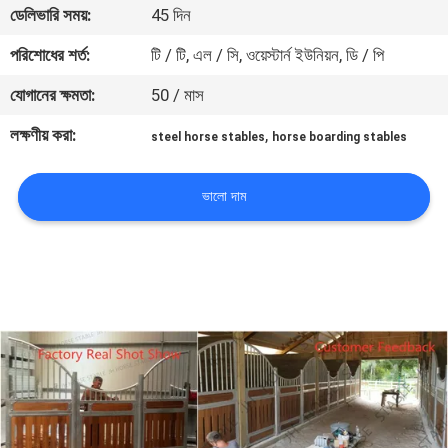
ডেলিভারি সময়:
45 দিন
নিয়ন্ত্রণ
পরিশোধের শর্ত:
টি / টি, এল / সি, ওয়েস্টার্ন ইউনিয়ন, ডি / পি
যোগাযোগ
যোগানের ক্ষমতা:
50 / মাস
করুন
লক্ষণীয় করা:
,
steel horse stables
horse boarding stables
উদ্ধৃতির
ভালো দাম
জন্য
আবেদন
সাইট
ম্যাপ
গোপনীয়তা