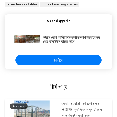
steel horse stables
horse boarding stables
এর সেরা মূল্য পান
স্ট্র্যান্ড বোনা কার্বনাইজড ক্লাসিক বাঁশ ইক্যুইন হর্স
শেড স্টল টিউব তারের সাথে
চালিয়ে
শীর্ষ পণ্য
মোবাইল ঘোড়া স্থিতিশীল বক্স
HDPE প্লাস্টিক অস্থায়ী ছাদ
সঙ্গে ইনস্টল করা সহজ