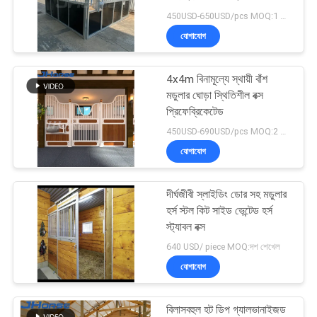
450USD-650USD/pcs MOQ:1 পিসি
যোগাযোগ
4x4m বিনামূল্যে স্থায়ী বাঁশ
মডুলার ঘোড়া স্থিতিশীল বক্স
প্রিফেব্রিকেটেড
450USD-690USD/pcs MOQ:2 পিসি
যোগাযোগ
দীর্ঘজীবী স্লাইডিং ডোর সহ মডুলার
হর্স স্টল কিট সাইড ভেন্টেড হর্স
স্ট্যাবল বক্স
640 USD/ piece MOQ:দশ শেখেল
যোগাযোগ
বিলাসবহুল হট ডিপ গ্যালভানাইজড