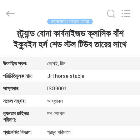
donwel
metal
products
co.,
ltd..
বহনযোগ্য ঘোড়ার ঘোড়া
All
Rights
স্ট্র্যান্ড বোনা কার্বনাইজড ক্লাসিক বাঁশ
বাড়ি
Reserved.
ইক্যুইন হর্স শেড স্টল টিউব তারের সাথে
পণ্য
উৎপত্তি স্থল:
হেবেই, চীন
আমাদের
পরিচিতিমুলক নাম:
JH horse stable
সম্পর্কে
সাক্ষ্যদান:
ISO9001
মডেল নম্বার:
আস্তাবল
কারখানা
ন্যূনতম চাহিদার
দশ শেখেল
ভ্রমণ
পরিমাণ:
প্যাকেজিং বিবরণ:
প্রচুর পরিমাণে
মান