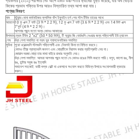
গ্যাকলার (২০১২) পরীক্ষার সেট আপে একটি উচ্চ-গতির ক্যামেরা যুক্ত করেছে, যার অর্থ ঘোড়ার
কিকের প্রভাব শক্তির উপর আরও বিস্তারিত তথ্য আশা করা যায়।
পণ্যের বিবরণ:
নাম
স্ট্র্যান্ড বোনা কার্বনাইজড ক্লাসিক বাঁশ ইক্যুইন হর্স শেড স্টল টিউব তারের সাথে
আয়তন
10 ফু এক্স 7 ফাট (3 মি * 2.2 মি), 12 ফু এক্স 7 ফাট (3.6 মি * 2.2 মি) এবং 14 ফিট এক্স
7'ফুট (4 মি * 2.2 মি)।
আপনার পছন্দ মতো অন্য কোনও আকারের
উপাদান
ফ্রেম টিউব 2 "x2" (50 * 50 মিমি), টি অ্যান্ড জি বোর্ডগুলি নেওয়ার জন্য শক্তিশালী ইউ চ্যানেল
শেষ
গুঁড়া লেপা সমাপ্তি বা গরম ডুব গ্যালভেনাইজড সমাপ্তি
সুবিধা
পুরো ওয়েল্ডগুলি স্টলগুলি শক্তিশালী এবং টেকসই কিনা তা নিশ্চিত করবে।
কোনও তীক্ষ্ণ প্রান্তগুলি জনগণ এবং ঘোড়াটিকে নিরাপদ করার প্রতিশ্রুতি দেয় না।
জোয়াল দরজা ঘোড়া তার মাথা বাইরে রাখার অনুমতি দেয়।
গুঁড়া লেপা সমাপ্তি: আমরা আপনার পছন্দ মতো যে কোনও রঙের পিসি করতে পারি। বলুন, কালো রঙ, নীল
রঙ, হান্টার সবুজ রঙ ইত্যাদি
সমাবেশ সহজেই: ভারী শুল্ক বোল্ট বা একসাথে সংযোগ করতে বিভিন্ন উপায়ে সংযোগকারী ব্যবহার
করুন।