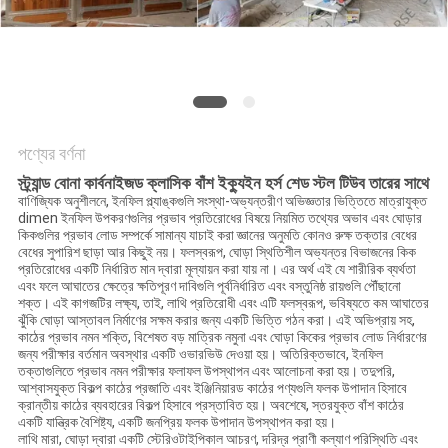
নীতি
পণ্যের বর্ণনা
স্ট্র্যান্ড বোনা কার্বনাইজড ক্লাসিক বাঁশ ইক্যুইন হর্স শেড স্টল টিউব তারের সাথে
বাণিজ্যিক অনুশীলনে, ইনফিল প্ল্যাঙ্কগুলি সংস্থা-অভ্যন্তরীণ অভিজ্ঞতার ভিত্তিতে মাত্রাযুক্ত
dimen ইনফিল উপকরণগুলির প্রভাব প্রতিরোধের বিষয়ে নিয়মিত তথ্যের অভাব এবং ঘোড়ার
কিকগুলির প্রভাব লোড সম্পর্কে সামান্য যাচাই করা জ্ঞানের অনুমতি কোনও রুক্ষ তক্তার বেধের
বেধের সুপারিশ ছাড়া আর কিছুই নয়। ফলস্বরূপ, ঘোড়া স্থিতিশীল অভ্যন্তর বিভাজনের কিক
প্রতিরোধের একটি নির্ধারিত মান দ্বারা মূল্যায়ন করা যায় না। এর অর্থ এই যে শারীরিক ব্যর্থতা
এবং ফলে আঘাতের ক্ষেত্রে ক্ষতিপূরণ দাবিগুলি পূর্বনির্ধারিত এবং বস্তুনিষ্ঠ রায়গুলি পৌঁছানো
শক্ত। এই কাগজটির লক্ষ্য, তাই, লাথি প্রতিরোধী এবং এটি ফলস্বরূপ, ভবিষ্যতে কম আঘাতের
ঝুঁকি ঘোড়া আস্তাবল নির্মাণের সক্ষম করার জন্য একটি ভিত্তি গঠন করা। এই অভিপ্রায় সহ,
কাঠের প্রভাব নমন শক্তি, বিশেষত বড় মাত্রিক নমুনা এবং ঘোড়া কিকের প্রভাব লোড নির্ধারণের
জন্য পরীক্ষার বর্তমান অবস্থার একটি ওভারভিউ দেওয়া হয়। অতিরিক্তভাবে, ইনফিল
তক্তাগুলিতে প্রভাব নমন পরীক্ষার ফলাফল উপস্থাপন এবং আলোচনা করা হয়। তদুপরি,
আশ্বাসযুক্ত বিকল্প কাঠের প্রজাতি এবং ইঞ্জিনিয়ারড কাঠের পণ্যগুলি ফলক উপাদান হিসাবে
ক্রান্তীয় কাঠের ব্যবহারের বিকল্প হিসাবে প্রস্তাবিত হয়। অবশেষে, স্তরযুক্ত বাঁশ কাঠের
একটি যান্ত্রিক বৈশিষ্ট্য, একটি জনপ্রিয় ফলক উপাদান উপস্থাপন করা হয়।
লাথি মারা, ঘোড়া দ্বারা একটি স্টেরিওটাইপিকাল আচরণ, দরিদ্র প্রাণী কল্যাণ পরিস্থিতি এবং