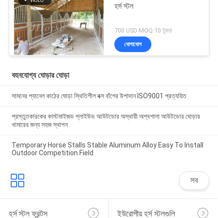
হর্স স্টল
700 USD MOQ:10 টুকরা
যোগাযোগ
বহনযোগ্য ঘোড়ার ঘোড়া
সামনের প্যানেল কাঠের ঘোড়া স্থিতিশীল বক্স বাঁশের উপাদান ISO9001 প্রত্যয়িত
প্রস্তুতকারকের কাস্টমাইজড প্লাইউড আউটডোর অস্থায়ী অশ্বশালা আউটডোর ঘোড়ার
খামারের জন্য সহজ স্থাপন
Temporary Horse Stalls Stable Aluminum Alloy Easy To Install
Outdoor Competition Field
সব
হর্স স্টল ফ্রন্টস
ইউরোপীয় হর্স স্টলগুলি