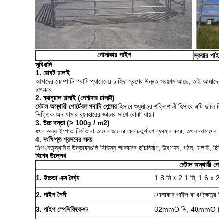
গোলাকার পাইপ
স্কয়ার পা
সুবিধাদি
1. রোবট ঢালাই
আমাদের কোম্পানি গবাদি প্যানেলের চাহিদা পূরণের উন্নত সরঞ্জাম আছে, তাই আমাদে
চমৎকার
2. ম্যানুয়াল ঢালাই (পেশাদার ঢালাই)
মেটাল অস্থায়ী পোর্টেবল গবাদি পেন্সের
হিসাবে শুধুমাত্র শক্তিশালী হিসাবে এটি দুর্বল
ভিত্তিক অন-খামার ব্যবহারের জ্ঞানের সাথে বোঝা যায়।
3. উচ্চ দস্তা (> 100g / m2)
যখন অন্য ইস্পাত নির্মাতারা তাদের জালের এক চতুর্থাংশ ব্যবহার করে, তখন আমাদের ইস
4. সংক্ষিপ্ত প্রসবের সময়
শিল্প নেতৃস্থানীয় উদ্ভাবনগুলি বিভিন্ন আকারের ছাঁচনির্মাণ, উষ্ণায়ন, গঠন, ঢালাই, 
বিশেষ উল্লেখ
মেটাল অস্থায়ী প
1. উচ্চতা এক্স দৈর্ঘ্য
1.8 মি × 2.1 মি, 1.6 x 
2. পাইপ শৈলী
গোলাকার পাইপ বা বর্গক্ষেত্র
3. পাইপ স্পেসিফিকেশন
32mmO ডি, 40mmO