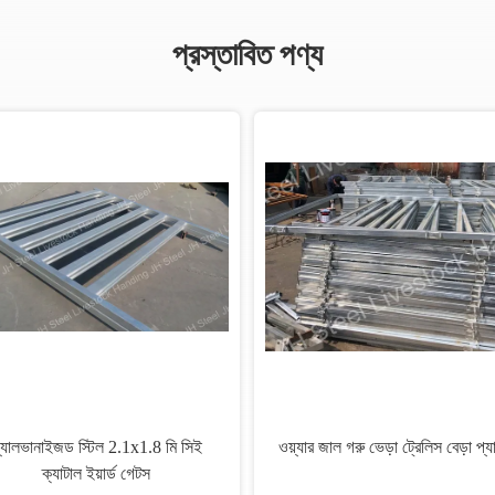
প্রস্তাবিত পণ্য
ানেল
Galvanized / পাউডার লেপা / সবুজ আঁকা
গবাদি পশু প্যানেল কোরাল প্যানেল