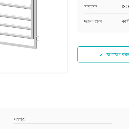
সাক্ষ্যদান
ISO
মডেল নম্বার
গবাদ
যোগাযোগ করু
সমাপ্ত: