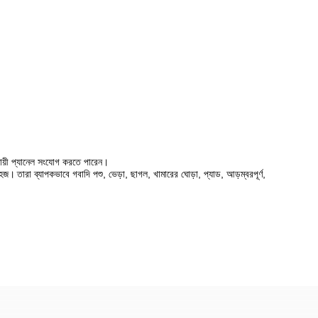
ায়ী প্যানেল সংযোগ করতে পারেন।
 সহজ।
তারা ব্যাপকভাবে গবাদি পশু, ভেড়া, ছাগল, খামারের ঘোড়া, প্যাড, আড়ম্বরপূর্ণ,