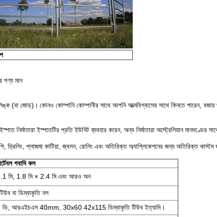
ইপ
র পণ্য মান
 লিঙ্ক (বা জোড়)।
কোনও কোম্পানি কোম্পানীর সাথে আপনি আত্মবিশ্বাসের সাথে কিনতে পারেন, বজায় থাক
্পাত নির্মাতারা ইস্পাতটির প্রতি ইউনিট ব্যবহার করেন, অন্য নির্মাতারা অস্ট্রেলিয়ান মানদণ্ডের স
ছিপি, ড্রিলিং, প্লাজমা কাটিয়া, জ্বলন, রোলিং এবং অতিরিক্ত অ্যাপ্লিকেশনের জন্য অতিরিক্ত কাস্টম জা
োর্টেবল গবাদি কল
2.1 মি, 1.8 মি × 2.4 মি এবং আরও অন
 টিউব বা ডিম্বাকৃতি নল
।
ডি, আরএইচএস 40mm, 30x60 42x115 ডিম্বাকৃতি টিউব ইত্যাদি।