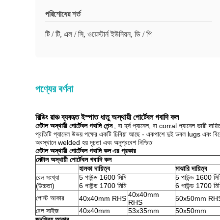
পরিশোধের শর্ত
টি / টি, এল / সি, ওয়েস্টার্ন ইউনিয়ন, ডি / পি
পণ্যের বর্ণনা
বিল্ডিং রাঞ্চ ব্যবহৃত ইস্পাত ধাতু অস্থায়ী পোর্টেবল গবাদি কল
মেটাল অস্থায়ী পোর্টেবল গবাদি পেন্স
, বা হর্স প্যানেল, বা corral প্যানেল ভারী দ
প্রতিটি প্যানেল উভয় পক্ষের একটি ঢিবিয়া আছে - একপাশে দুই ডবল lugs এবং বির
অবস্থানে welded হয় দৃঢ়তা এবং অনুপ্রবেশ নিশ্চিত
মেটাল অস্থায়ী পোর্টেবল গবাদি কল
এর প্রকার
মেটাল অস্থায়ী পোর্টেবল গবাদি কল
হালকা দায়িত্ব
মাঝারি দায়িত্ব
রেল সংখ্যা
5 পাউন্ড 1600 মিমি
5 পাউন্ড 1600 মিম
(উচ্চতা)
6 পাউন্ড 1700 মিমি
6 পাউন্ড 1700 মিম
40x40mm
পোস্ট আকার
40x40mm RHS
50x50mm RH
RHS
রেল সাইজ
40x40mm
53x35mm
50x50mm
জনপ্রিয় আকার