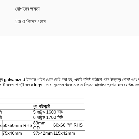
যোগানের ক্ষমতা
2000 পিসেস / মাস
ায়িত্ব galvanized ইস্পাত পাইপ থেকে তৈরি করা হয়, একটি বলিষ্ঠ কাঠামো গঠন উল্লম্ব পোস্ট এবং 
োধী একপাশে দুটি একক lugs। তারা ন্যূনতম খঞ্জক সঙ্গে সর্বোত্তম আন্দোলন প্রদান করে যে উচ্চ 
খুব পরিশ্রমী
ি
5 পাউন্ড 1600 মিমি
ি
6 পাউন্ড 1700 মিমি
89mm
60x60 মিমি RHS
S
50x50mm RHS
OD
75x40mm
97x42mm
115x42mm