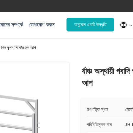

াদের সম্পর্কে
যোগাযোগ করুন
অনুরোধ একটি উদ্ধৃতি
রুত পিন কুপন সিস্টেম হুক আপ
র্যাঞ্চ অস্থায়ী গবা
আপ
উৎপত্তি স্থল
হেবে
পরিচিতিমুলক নাম
JH 