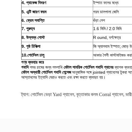
4. প্যাকেজ বিবরণ
ইস্পাত ফলের মধ্যে
5. এন্টি জারণ ফরম
গরম ডালপালা জেলি
6. ফ্রেম সমাপ্তি
গুঁড়া লেপ
7. পুরুত্ব
1.6 মিমি / 2.0 মিমি
8.
উল্লম্ব পোস্ট
R
ound, বর্গক্ষেত্র
9. পৃষ্ঠ চিকিত্সা
জি
অ্যালবাম ইস্পাত;
জোড় উ
10.পোর্টেবল ঢালু
আকার শৈলী কাস্টমাইজড করা
পণ্য ব্যবহার করে
গবাদি
পশুর চাষের জন্য পশুপাখি
মেটাল সাময়িক পোর্টেবল গবাদি প্যানের
ব্যাপক ব্যবহ
মেটাল অস্থায়ী পোর্টেবল গবাদি পেন্সেজ
আনুষাঙ্গিক সঙ্গে jointed প্যানেলের টুকরা স
আস্তাবলের ইত্যাদি ঘেরাও করতে এবং রক্ষা করতে ব্যবহৃত হয়।
ট্যাগ:
পোর্টেবল ভেড়া Yard প্যানেল
,
বৃত্তাকার কলম Corral প্যানেল
,
ভারী