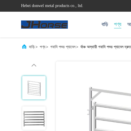
Hebei donwel metal products co., ltd.
বাড়ি
পণ্য
আম
বাড়ি
>
পণ্য
>
গবাদি পশুর প্যানেল
>
র্যাঞ্চ অস্থায়ী গবাদি পশুর প্যানেল দ্