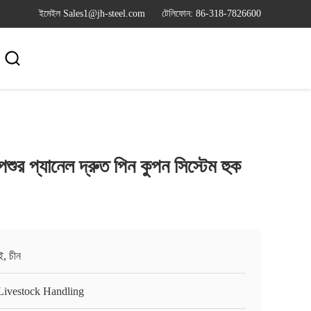
ইমেইল Sales1@jh-steel.com
টেলিফোন: 86-318-7826600

দি পশুর প্যানেল দ্রুত পিন কুপন সিস্টেম হুক
ই, চীন
Livestock Handling