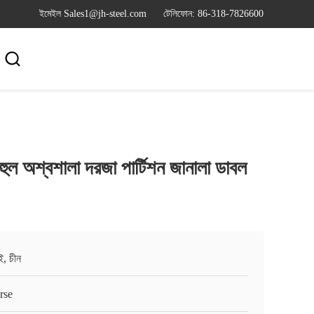
ইমেইল Sales1@jh-steel.com
টেলিফোন: 86-318-7826600

ুল অশ্বশালা দরজা পার্টিশন জানালা ডাবল
ই, চীন
rse