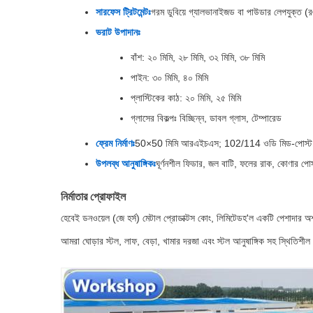
সারফেস ট্রিটমেন্টঃ
গরম ডুবিয়ে গ্যালভানাইজড বা পাউডার লেপযুক্ত (রঙ
ভরাট উপাদানঃ
বাঁশ: ২০ মিমি, ২৮ মিমি, ৩২ মিমি, ৩৮ মিমি
পাইন: ৩০ মিমি, ৪০ মিমি
প্লাস্টিকের কাঠ: ২০ মিমি, ২৫ মিমি
গ্লাসের বিকল্পঃ বিচ্ছিন্ন, ডাবল গ্লাস, টেম্পারেড
ফ্রেম নির্মাণঃ
50×50 মিমি আরএইচএস; 102/114 ওডি মিড-পোস্ট; ভা
উপলব্ধ আনুষাঙ্গিকঃ
ঘূর্ণনশীল ফিডার, জল বাটি, ফলের রাক, কোণার পোস্
নির্মাতার প্রোফাইল
হেবেই ডনওয়েল (জে হর্স) মেটাল প্রোডাক্টস কোং, লিমিটেড
হ'ল একটি পেশাদার অশ
আমরা ঘোড়ার স্টল, লাফ, বেড়া, খামার দরজা এবং স্টল আনুষাঙ্গিক সহ স্থিতিশীল 