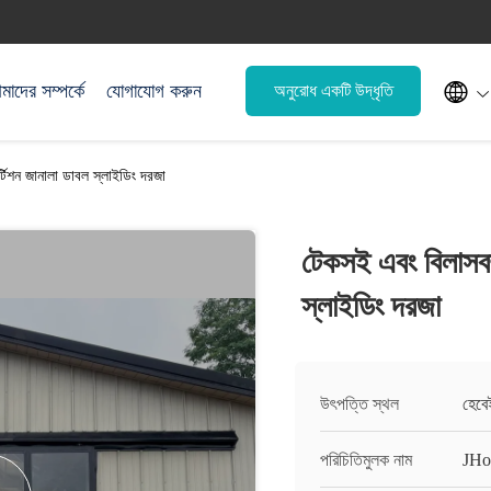

াদের সম্পর্কে
যোগাযোগ করুন
অনুরোধ একটি উদ্ধৃতি
টিশন জানালা ডাবল স্লাইডিং দরজা
টেকসই এবং বিলাসবহ
স্লাইডিং দরজা
উৎপত্তি স্থল
হেবে
পরিচিতিমুলক নাম
JHo