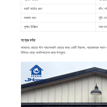
ভরাট কাঠের ধরন
বাঁশ, প
দরজার ধরন
সুইং ড
পৃষ্ঠের চিকিত্সা
গরম ডা
পণ্যের বর্ণনা
আমাদের ঘোড়ার স্টল প্যানেলগুলি ঘোড়ার জন্য একটি নিরাপদ, আরামদায়ক স্থান
বিভিন্ন ঘোড়া কনফিগারেশন জন্য উপযুক্ত.