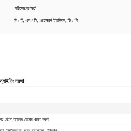
পরিশোধের শর্ত
টি / টি, এল / সি, ওয়েস্টার্ন ইউনিয়ন, ডি / পি
 স্লাইডিং দরজা
নের মেটাল বাইরের ঘোড়ার খামার দরজা
লিয়া, নিউজিল্যান্ড, দক্ষিণ আমেরিকা, ইউরোপ