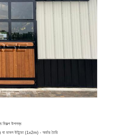
্য বিকল্প উপলব্ধ
 ডাবল উইন্ডো (1x2m) - অর্ডার তৈরি