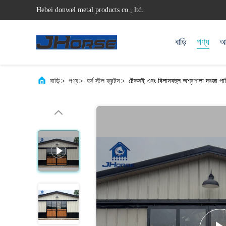
Hebei donwel metal products co., ltd.
বাড়ি
পণ্য
আম
বাড়ি
>
পণ্য
>
হর্স স্টল ফ্রন্টস
>
টেকসই এবং বিলাসবহুল অশ্বশালা দরজা পার্